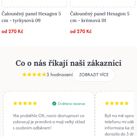
Čalouněný panel Hexagon 5
Čalouněný panel Hexagon 5
cm - tyrkysová 09
cm - krémová 01
od 270 Kč
od 270 Kč
Co o nás říkají naši zákazníci
3 hodnocení
ZOBRAZIT VÍCE
Ověřená recenze
Vše proběhlo OK, navíc dostupnost co
Byli na mě oprav
zobrazují je pravdivá a mají velký sklad
telefonu mi sděli
s osobním odběrem!
informace ke zb
dorazila do 3 dnů