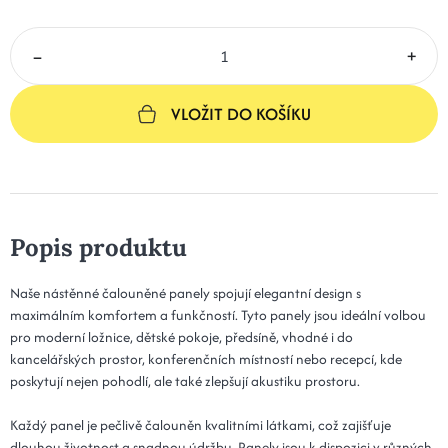
–
+
VLOŽIT DO KOŠÍKU
Popis produktu
Naše nástěnné čalouněné panely spojují elegantní design s
maximálním komfortem a funkčností. Tyto panely jsou ideální volbou
pro moderní ložnice, dětské pokoje, předsíně, vhodné i do
kancelářských prostor, konferenčních místností nebo recepcí, kde
poskytují nejen pohodlí, ale také zlepšují akustiku prostoru.
Každý panel je pečlivě čalouněn kvalitními látkami, což zajišťuje
dlouhou životnost a snadnou údržbu. Panely jsou k dispozici v různých