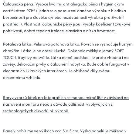
Čalounická pěna:
Vysoce kvalitní antialergická pěna s hygienickým
certifikátem PZH® ( jedná se o posouzení daného výrobku z hlediska
bezpečnosti pro člověka a/nebo nezávadnosti výrobku pro životní
prostředí ). Vlastnosti čalounické pěny jsou: vysoký koeficient zvukové
pohltivosti, dobrá tepelná izolace, elasticita a nízká hmotnost.
Potahová látka:
Velurová potahová látka. Povrch se vyznačuje hustým
chmýřím. Látka je na dotek kluzká. Dokonale měkký a jemný SOFT
TOUCH, třpytivý na světle. Látka nemá podklad - je proto vhodná i na
závěsy, dekorační prvky a čalounění nábytku. Bude dobře fungovat v
elegantních i klasických interiérech. Je oblíbená díky svému
decentnímu vzhledu.
Barvy vzorků látek na fotografiích se mohou mírně lišit v závislosti na
nastavení monitoru nebo z důvodu odlišností vyplývajících z
technologických důvodů při výrobě.
Panely nabízíme ve výškách cca 3 a 5 cm. Výška panelů je měřena v