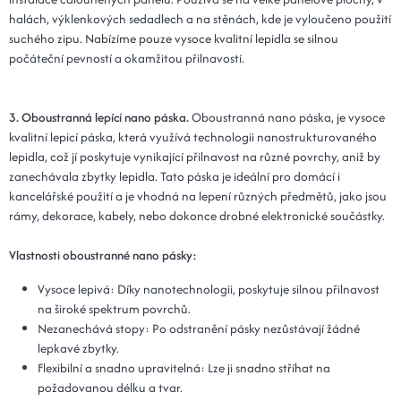
halách, výklenkových sedadlech a na stěnách, kde je vyloučeno použití
suchého zipu. Nabízíme pouze vysoce kvalitní lepidla se silnou
počáteční pevností a okamžitou přilnavostí.
3. Oboustranná lepící nano páska.
Oboustranná nano páska, je vysoce
kvalitní lepicí páska, která využívá technologii nanostrukturovaného
lepidla, což jí poskytuje vynikající přilnavost na různé povrchy, aniž by
zanechávala zbytky lepidla. Tato páska je ideální pro domácí i
kancelářské použití a je vhodná na lepení různých předmětů, jako jsou
rámy, dekorace, kabely, nebo dokonce drobné elektronické součástky.
Vlastnosti oboustranné nano pásky:
Vysoce lepivá: Díky nanotechnologii, poskytuje silnou přilnavost
na široké spektrum povrchů.
Nezanechává stopy: Po odstranění pásky nezůstávají žádné
lepkavé zbytky.
Flexibilní a snadno upravitelná: Lze ji snadno stříhat na
požadovanou délku a tvar.