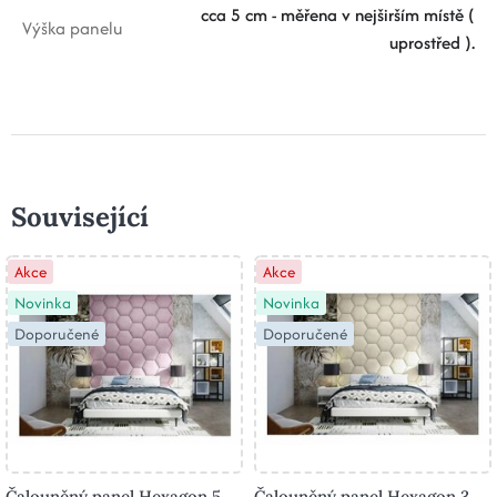
cca 5 cm - měřena v nejširším místě (
Výška panelu
uprostřed ).
Související
Akce
Akce
Novinka
Novinka
Doporučené
Doporučené
Čalouněný panel Hexagon 5
Čalouněný panel Hexagon 3