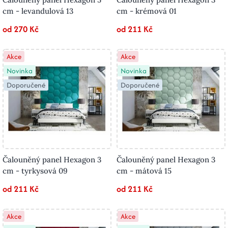
cm - levandulová 13
cm - krémová 01
od 270 Kč
od 211 Kč
Akce
Akce
Novinka
Novinka
Doporučené
Doporučené
Čalouněný panel Hexagon 3
Čalouněný panel Hexagon 3
cm - tyrkysová 09
cm - mátová 15
od 211 Kč
od 211 Kč
Akce
Akce