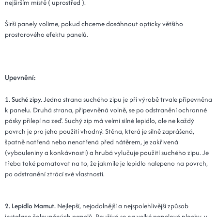
nejširším místě ( uprostřed ).
Širší panely volíme, pokud chceme dosáhnout opticky většího
prostorového efektu panelů.
Upevnění:
1. Suché zipy.
Jedna strana suchého zipu je při výrobě trvale připevněna
k panelu. Druhá strana, připevněná volně, se po odstranění ochranné
pásky přilepí na zeď. Suchý zip má velmi silné lepidlo, ale ne každý
povrch je pro jeho použití vhodný. Stěna, která je silně zaprášená,
špatně natřená nebo nenatřená před nátěrem, je zakřivená
(vybouleniny a konkávnosti) a hrubá vylučuje použití suchého zipu. Je
třeba také pamatovat na to, že jakmile je lepidlo nalepeno na povrch,
po odstranění ztrácí své vlastnosti.
2. Lepidlo Mamut.
Nejlepší, nejodolnější a nejspolehlivější způsob
instalace čalouněných panelů. Používá se na velké panelové plochy, v