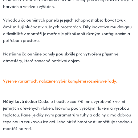
barvách a ve dvou výškách.
Výhodou čalouněných panelů je jejich schopnost absorbovat zvuk,
čímž snižují hlučnost v rušných prostorách. Díky inovativnímu designu
a flexibilitě v montáži je možné je přizpůsobit různým konfiguracím a
potřebám prostoru.
Nástěnné čalouněné panely jsou skvělé pro vytvoření příjemné
atmosféry, která zanechá pozitivní dojem.
Výše ve variantách, nabízíme výběr kompletní rozměrové řady.
Nábytková deska:
Deska o tloušťce cca 7-8 mm, vyrobená z velmi
jemných dřevěných vláken, lisovaná pod vysokým tlakem a vysokou
teplotou. Panel je díky svým parametrům tuhý a odolný a má dobrou
tepelnou a zvukovou izolaci. Jeho nízká hmotnost umožňuje snadnou
montáž na zeď.