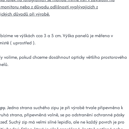
 monitoru nebo z důvodu odlišností vyplývajících z
ických důvodů při výrobě.
bízíme ve výškách cca 3 a 5 cm. Výška panelů je měřena v
místě ( uprostřed ).
ely volíme, pokud chceme dosáhnout opticky většího prostorového
nelů.
ipy.
Jedna strana suchého zipu je při výrobě trvale připevněna k
ruhá strana, připevněná volně, se po odstranění ochranné pásky
 zeď. Suchý zip má velmi silné lepidlo, ale ne každý povrch je pro