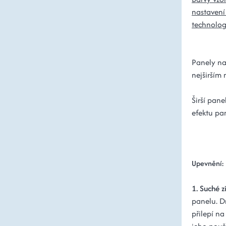
nastavení
technolog
Panely na
nejširším 
Širší pan
efektu pa
Upevnění:
1. Suché z
panelu. D
přilepí na