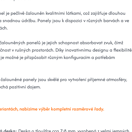
l je pečlivě čalouněn kvalitními látkami, což zajišťuje dlouhou
 a snadnou údržbu. Panely jsou k dispozici v různých barvách a ve
ách.
alouněných panelů je jejich schopnost absorbovat zvuk, čímž
učnost v rušných prostorách. Díky inovativnímu designu a flexibilitě
 je možné je přizpůsobit různým konfiguracím a potřebám
čalouněné panely jsou skvělé pro vytvoření příjemné atmosféry,
echá pozitivní dojem.
ariantách, nabízíme výběr kompletní rozměrové řady.
á deska:
Deska o tloušťce cca 7-8 mm, vyrobená z velmi jemných