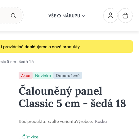
VŠE O NÁKUPU
t pravidelně doplňujeme o nové produkty.
sic 5 cm - šedá 18
Akce
Novinka
Doporučené
Čalouněný panel
Classic 5 cm - šedá 18
Kód produktu:
Zvolte variantu
Výrobce:
Raska
...
Číst více