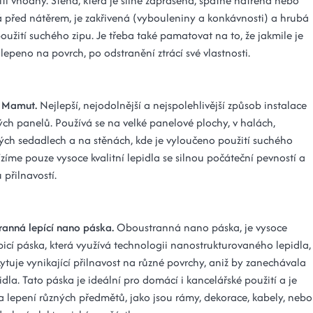
tí vhodný. Stěna, která je silně zaprášená, špatně natřená nebo
 před nátěrem, je zakřivená (vybouleniny a konkávnosti) a hrubá
oužití suchého zipu. Je třeba také pamatovat na to, že jakmile je
lepeno na povrch, po odstranění ztrácí své vlastnosti.
o Mamut.
Nejlepší, nejodolnější a nejspolehlivější způsob instalace
ch panelů. Používá se na velké panelové plochy, v halách,
ých sedadlech a na stěnách, kde je vyloučeno použití suchého
zíme pouze vysoce kvalitní lepidla se silnou počáteční pevností a
přilnavostí.
ranná lepící nano páska.
Oboustranná nano páska, je vysoce
epicí páska, která využívá technologii nanostrukturovaného lepidla,
kytuje vynikající přilnavost na různé povrchy, aniž by zanechávala
idla. Tato páska je ideální pro domácí i kancelářské použití a je
 lepení různých předmětů, jako jsou rámy, dekorace, kabely, nebo