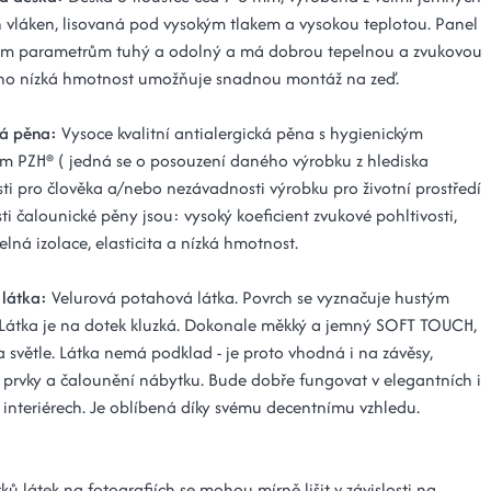
 vláken, lisovaná pod vysokým tlakem a vysokou teplotou. Panel
vým parametrům tuhý a odolný a má dobrou tepelnou a zvukovou
Jeho nízká hmotnost umožňuje snadnou montáž na zeď.
á pěna:
Vysoce kvalitní antialergická pěna s hygienickým
tem PZH® ( jedná se o posouzení daného výrobku z hlediska
ti pro člověka a/nebo nezávadnosti výrobku pro životní prostředí
sti čalounické pěny jsou: vysoký koeficient zvukové pohltivosti,
lná izolace, elasticita a nízká hmotnost.
látka:
Velurová potahová látka. Povrch se vyznačuje hustým
Látka je na dotek kluzká. Dokonale měkký a jemný SOFT TOUCH,
a světle. Látka nemá podklad - je proto vhodná i na závěsy,
 prvky a čalounění nábytku. Bude dobře fungovat v elegantních i
h interiérech. Je oblíbená díky svému decentnímu vzhledu.
ků látek na fotografiích se mohou mírně lišit v závislosti na