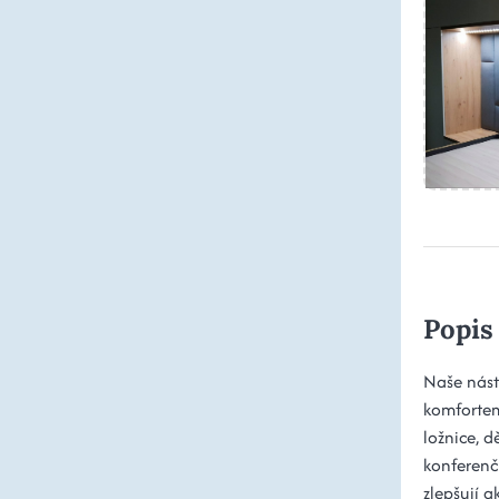
Popis
Naše nást
komfortem
ložnice, d
konferenčn
zlepšují a