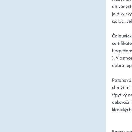
dřevěných
je díky s
izolaci. 
Čalounick
certifiká
bezpečnos
). Vlastno
dobrá tepe
Potahová 
chmýřím. 
třpytivý n
dekorační
klasickýc
Barvy vzor