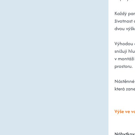
Každý pane
životnost
dvou výšk
Výhodou č
snižují hl
v montáži
prostoru.
Nástěnné 
která zan
Výše ve v
Nábytkov