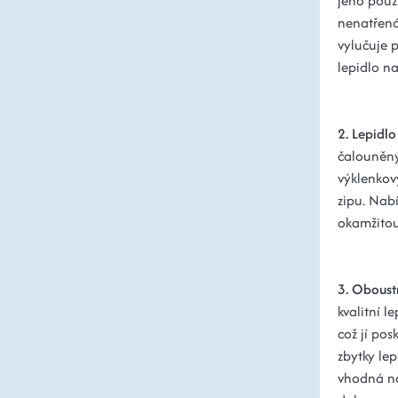
jeho použi
nenatřená
vylučuje p
lepidlo na
2. Lepidl
čalouněný
výklenkov
zipu. Nabí
okamžitou 
3. Oboust
kvalitní l
což jí pos
zbytky lep
vhodná na