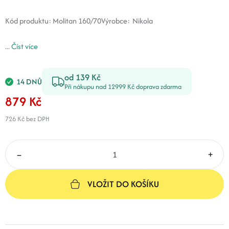
Kód produktu:
Molitan 160/70
Výrobce:
Nikola
...
Číst více
od 139 Kč
14 DNŮ
Při nákupu nad 12999 Kč doprava zdarma
879 Kč
726 Kč
bez DPH
–
+
VLOŽIT DO KOŠÍKU