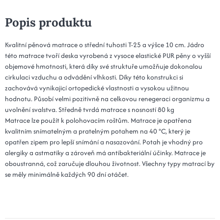
Popis produktu
Kvalitní pěnová matrace o střední tuhosti T-25 a výšce 10 cm. Jádro
této matrace tvoří deska vyrobená z vysoce elastické PUR pěny o vyšší
objemové hmotnosti, která díky své struktuře umožňuje dokonalou
cirkulaci vzduchu a odvádění vlhkosti. Díky této konstrukci si
zachovává vynikajicí ortopedické vlastnosti a vysokou užitnou
hodnotu. Působí velmi pozitivně na celkovou renegeraci organizmu a
uvolnění svalstva. Středně tvrdá matrace s nosností 80 kg
Matrace lze použít k polohovacím roštům. Matrace je opatřena
kvalitním snímatelným a pratelným potahem na 40 °C, který je
opatřen zipem pro lepší snímání a nasazování. Potah je vhodný pro
alergiky a astmatiky a zároveň má antibakteriální účinky. Matrace je
oboustranná, což zaručuje dlouhou životnost. Všechny typy matrací by
se měly minimálně každých 90 dní otáčet.