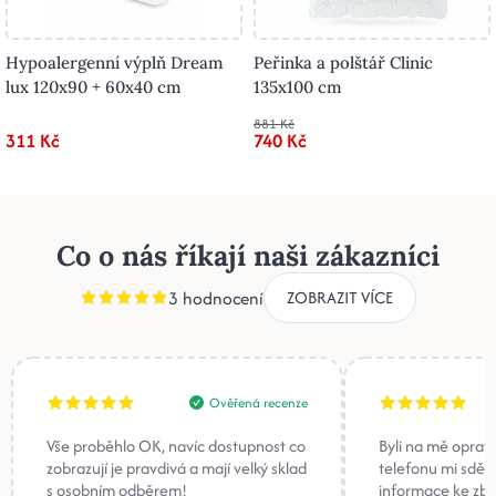
Hypoalergenní výplň Dream
Peřinka a polštář Clinic
lux 120x90 + 60x40 cm
135x100 cm
881 Kč
311 Kč
740 Kč
Co o nás říkají naši zákazníci
3 hodnocení
ZOBRAZIT VÍCE
Ověřená recenze
Vše proběhlo OK, navíc dostupnost co
Byli na mě oprav
zobrazují je pravdivá a mají velký sklad
telefonu mi sděli
s osobním odběrem!
informace ke zb