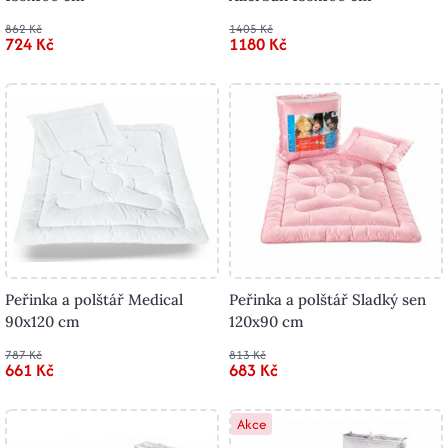
862 Kč
1405 Kč
724 Kč
1180 Kč
Peřinka a polštář Medical
Peřinka a polštář Sladký sen
90x120 cm
120x90 cm
787 Kč
813 Kč
661 Kč
683 Kč
Akce