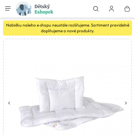
Nabídku našeho e-shopu neustále rozšiřujeme. Sortiment pravidelně
doplňujeme o nové produkty.