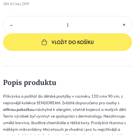
384 Kč
bez DPH
–
+
VLOŽIT DO KOŠÍKU
Popis produktu
Přikrývka a polštář do dětské postýlky v rozměru 120 cmx 90 cm, z
nejnovější kolekce SENSIDREAM. Zvláště doporučeno pro osoby s
citlivou pokožkou
náchylné k alergiím, včetně kojenců a malých dětí.
Tento výrobek byl vyvinut ve spolupráci s dermatology. Nezahrnuje:
umělá barviva, škodlivé chemikálie a těžké kovy. Prodyšná tkanina s
měkkým mikrovlákny Microtouch je vhodná i pro tu nejcitlivější a