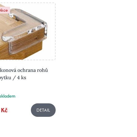
Akce
ikonová ochrana rohů
ytku / 4 ks
skladem
 Kč
DETAIL