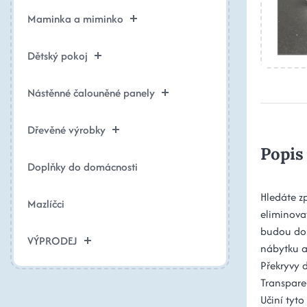
Maminka a miminko
Dětský pokoj
Nástěnné čalouněné panely
Dřevěné výrobky
Popis
Doplňky do domácnosti
Hledáte z
Mazlíčci
eliminova
budou doko
VÝPRODEJ
nábytku a 
Překryvy 
Transpare
Učiní tyt