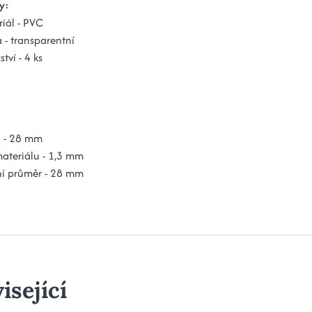
y:
iál - PVC
 - transparentní
tví - 4 ks
a - 28 mm
materiálu - 1,3 mm
ní průměr - 28 mm
isející