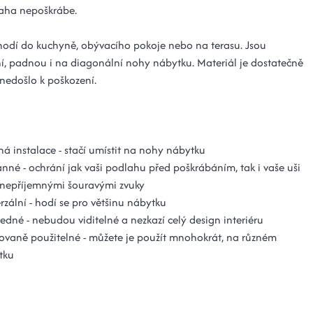
aha nepoškrábe.
 hodí do kuchyně, obývacího pokoje nebo na terasu. Jsou
ní, padnou i na diagonální nohy nábytku. Materiál je dostatečně
 nedošlo k poškození.
á instalace - stačí umístit na nohy nábytku
nné - ochrání jak vaši podlahu před poškrábáním, tak i vaše uši
 nepříjemnými šouravými zvuky
rzální - hodí se pro většinu nábytku
edné - nebudou viditelné a nezkazí celý design interiéru
vaně použitelné - můžete je použít mnohokrát, na různém
tku