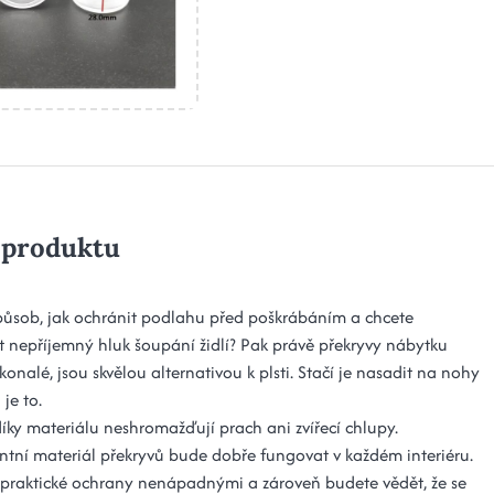
 produktu
působ, jak ochránit podlahu před poškrábáním a chcete
t nepříjemný hluk šoupání židlí? Pak právě překryvy nábytku
nalé, jsou skvělou alternativou k plsti. Stačí je nasadit na nohy
je to.
díky materiálu neshromažďují prach ani zvířecí chlupy.
ntní materiál překryvů bude dobře fungovat v každém interiéru.
o praktické ochrany nenápadnými a zároveň budete vědět, že se