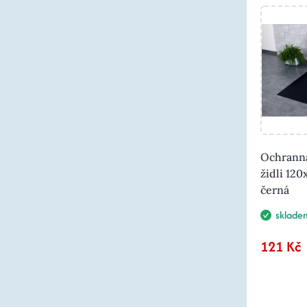
Ochrann
židli 12
černá
sklade
121 Kč