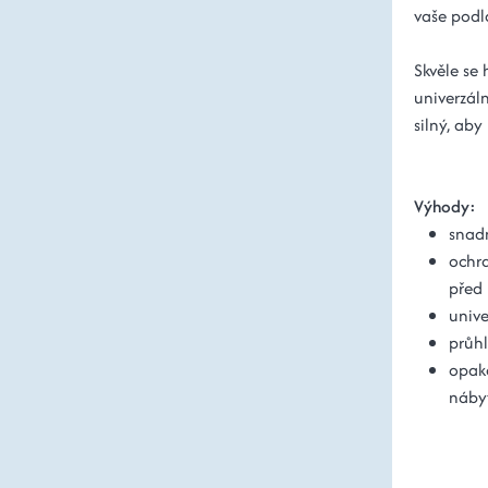
vaše podl
Skvěle se
univerzál
silný, aby
Výhody:
snadn
ochra
před
unive
průhl
opako
náby