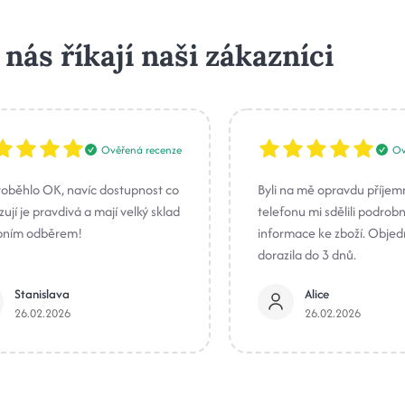
 nás říkají naši zákazníci
Ověřená recenze
Ov
roběhlo OK, navíc dostupnost co
Byli na mě opravdu příjem
ují je pravdivá a mají velký sklad
telefonu mi sdělili podrob
bním odběrem!
informace ke zboží. Obje
dorazila do 3 dnů.
Stanislava
Alice
26.02.2026
26.02.2026