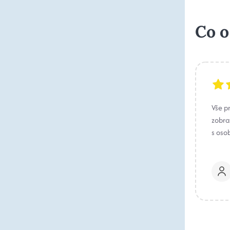
Co o
Vše p
zobraz
s oso