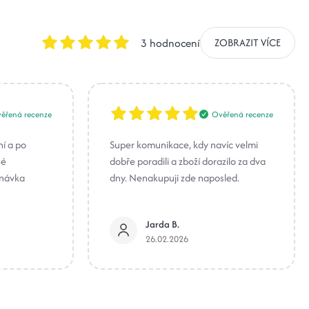
3 hodnocení
ZOBRAZIT VÍCE
ěřená recenze
Ověřená recenze
ní a po
Super komunikace, kdy navíc velmi
né
dobře poradili a zboží dorazilo za dva
dnávka
dny. Nenakupuji zde naposled.
Jarda B.
26.02.2026