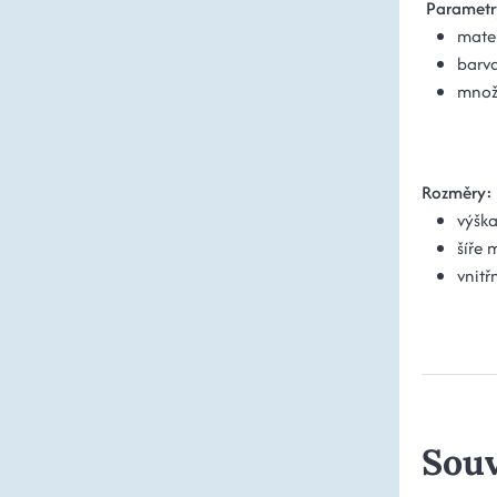
Parametr
mater
barva
množs
Rozměry:
výšk
šíře 
vnitř
Souv