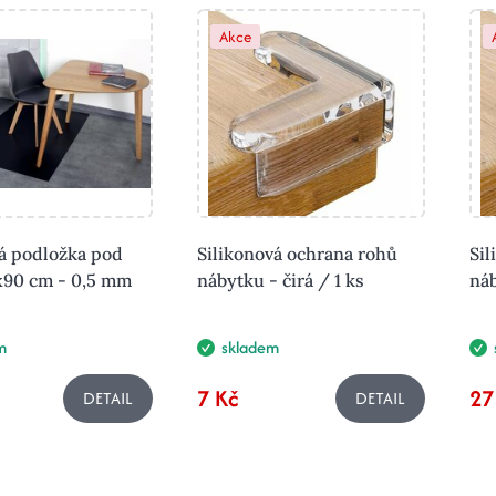
Akce
á podložka pod
Silikonová ochrana rohů
Sil
0x90 cm - 0,5 mm
nábytku - čirá / 1 ks
náb
m
skladem
7 Kč
27
DETAIL
DETAIL