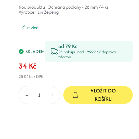
Kód produktu:
Ochrana podlahy - 28 mm / 4 ks
Výrobce:
Lin Zepeng
...
Číst více
od 79 Kč
SKLADEM
Při nákupu nad 12999 Kč doprava
zdarma
34 Kč
28 Kč
bez DPH
VLOŽIT DO
–
+
KOŠÍKU