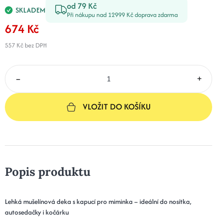
od 79 Kč
SKLADEM
Při nákupu nad 12999 Kč doprava zdarma
674 Kč
557 Kč
bez DPH
–
+
VLOŽIT DO KOŠÍKU
Popis produktu
Lehká mušelínová deka s kapucí pro miminka – ideální do nosítka,
autosedačky i kočárku