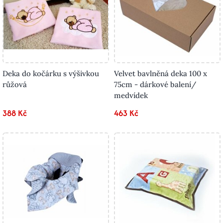
Deka do kočárku s výšivkou
Velvet bavlněná deka 100 x
růžová
75cm - dárkové balení/
medvídek
388 Kč
463 Kč