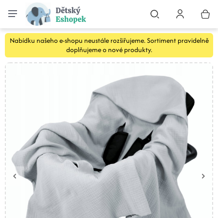
Nabídku našeho e-shopu neustále rozšiřujeme. Sortiment pravidelně
doplňujeme o nové produkty.