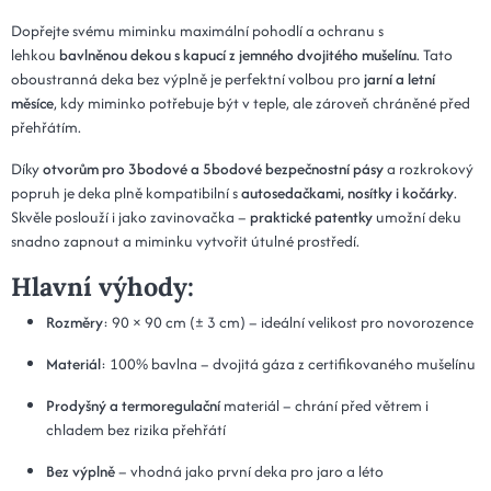
Dopřejte svému miminku maximální pohodlí a ochranu s
lehkou
bavlněnou dekou s kapucí z jemného dvojitého mušelínu
. Tato
oboustranná deka bez výplně je perfektní volbou pro
jarní a letní
měsíce
, kdy miminko potřebuje být v teple, ale zároveň chráněné před
přehřátím.
Díky
otvorům pro 3bodové a 5bodové bezpečnostní pásy
a rozkrokový
popruh je deka plně kompatibilní s
autosedačkami, nosítky i kočárky
.
Skvěle poslouží i jako zavinovačka –
praktické patentky
umožní deku
snadno zapnout a miminku vytvořit útulné prostředí.
Hlavní výhody:
Rozměry
: 90 × 90 cm (± 3 cm) – ideální velikost pro novorozence
Materiál
: 100% bavlna – dvojitá gáza z certifikovaného mušelínu
Prodyšný a termoregulační
materiál – chrání před větrem i
chladem bez rizika přehřátí
Bez výplně
– vhodná jako první deka pro jaro a léto