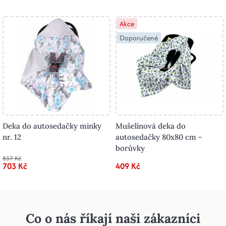
Akce
Doporučené
Deka do autosedačky minky
Mušelínová deka do
nr. 12
autosedačky 80x80 cm -
borůvky
837 Kč
703 Kč
409 Kč
Co o nás říkají naši zákazníci