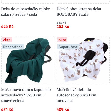
Deka do autosedačky minky -
Dětská oboustranná deka
safari / zebra + šedá
BOBOBABY žirafa
182 Kč
623 Kč
153 Kč
Akce
Akce
Doporučené
Doporučené
Mušelínová deka s kapucí do
Mušelínová deka do
autosedačky 90x90 cm -
autosedačky 80x80 cm -
tmavě zelená
medvídci
674 Kč
409 Kč