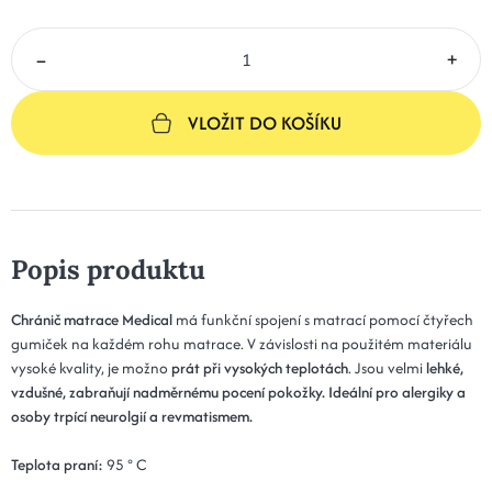
–
+
VLOŽIT DO KOŠÍKU
Popis produktu
Chránič matrace Medical
má funkční spojení s matrací pomocí čtyřech
gumiček na každém rohu matrace. V závislosti na použitém materiálu
vysoké kvality, je možno
prát při vysokých teplotách
. Jsou velmi
lehké,
vzdušné,
zabraňují nadměrnému pocení pokožky.
Ideální pro alergiky a
osoby trpící neurolgií a revmatismem.
Teplota praní:
95 ° C