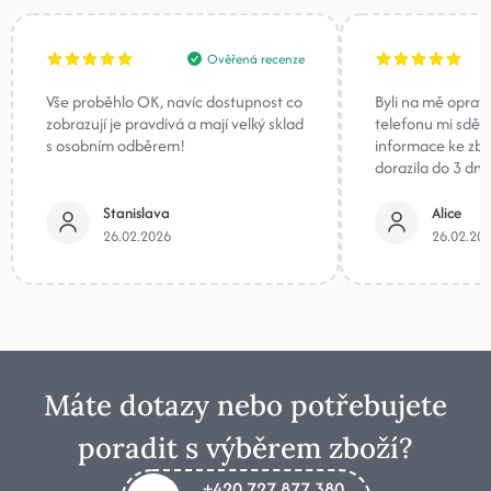
Ověřená recenze
Vše proběhlo OK, navíc dostupnost co
Byli na mě oprav
zobrazují je pravdivá a mají velký sklad
telefonu mi sděli
s osobním odběrem!
informace ke zb
dorazila do 3 dnů
Stanislava
Alice
26.02.2026
26.02.20
Máte dotazy nebo potřebujete
poradit s výběrem zboží?
+420 727 877 380