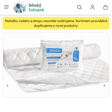
Nabídku našeho e-shopu neustále rozšiřujeme. Sortiment pravidelně
doplňujeme o nové produkty.