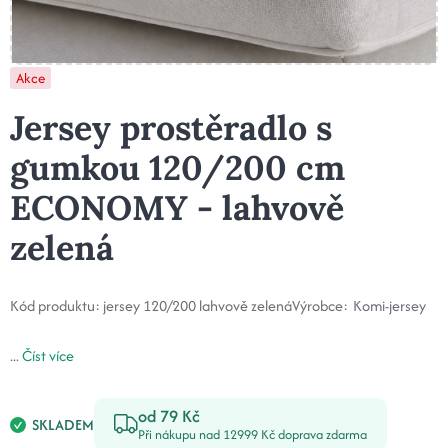
Akce
Jersey prostěradlo s
gumkou 120/200 cm
ECONOMY - lahvově
zelená
Kód produktu:
jersey 120/200 lahvově zelená
Výrobce:
Komi-jersey
...
Číst více
od 79 Kč
SKLADEM
Při nákupu nad 12999 Kč doprava zdarma