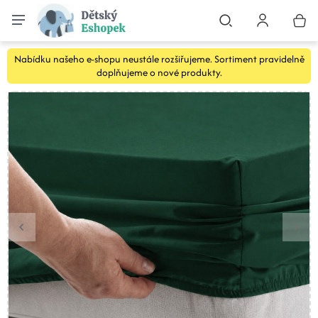
Nabídku našeho e-shopu neustále rozšiřujeme. Sortiment pravidelně
doplňujeme o nové produkty.