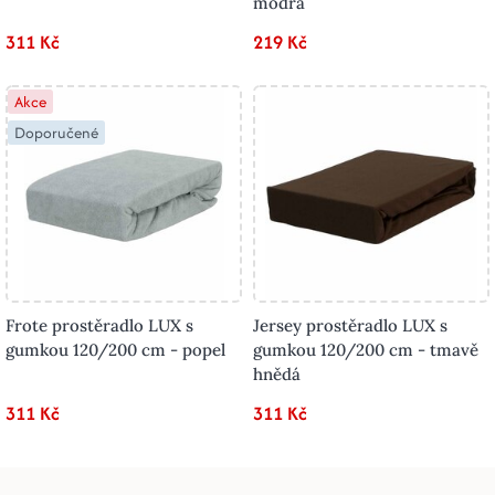
modrá
311 Kč
219 Kč
Akce
Doporučené
Frote prostěradlo LUX s
Jersey prostěradlo LUX s
gumkou 120/200 cm - popel
gumkou 120/200 cm - tmavě
hnědá
311 Kč
311 Kč