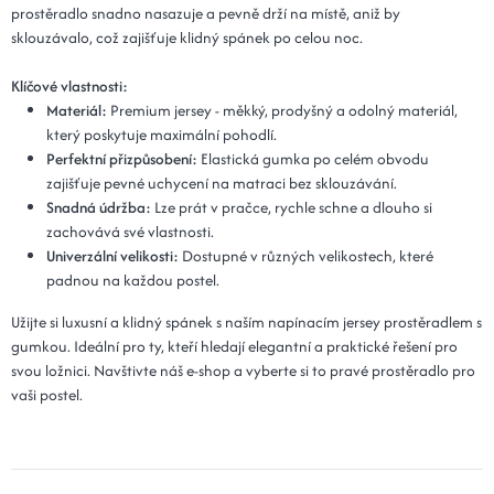
prostěradlo snadno nasazuje a pevně drží na místě, aniž by
sklouzávalo, což zajišťuje klidný spánek po celou noc.
Klíčové vlastnosti:
Materiál:
Premium jersey - měkký, prodyšný a odolný materiál,
který poskytuje maximální pohodlí.
Perfektní přizpůsobení:
Elastická gumka po celém obvodu
zajišťuje pevné uchycení na matraci bez sklouzávání.
Snadná údržba:
Lze prát v pračce, rychle schne a dlouho si
zachovává své vlastnosti.
Univerzální velikosti:
Dostupné v různých velikostech, které
padnou na každou postel.
Užijte si luxusní a klidný spánek s naším napínacím jersey prostěradlem s
gumkou. Ideální pro ty, kteří hledají elegantní a praktické řešení pro
svou ložnici. Navštivte náš e-shop a vyberte si to pravé prostěradlo pro
vaši postel.